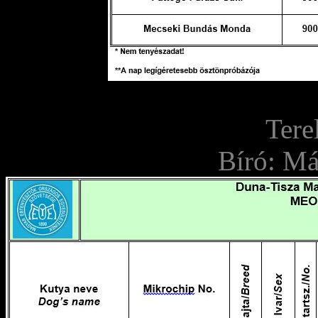
Tere
Bíró: M