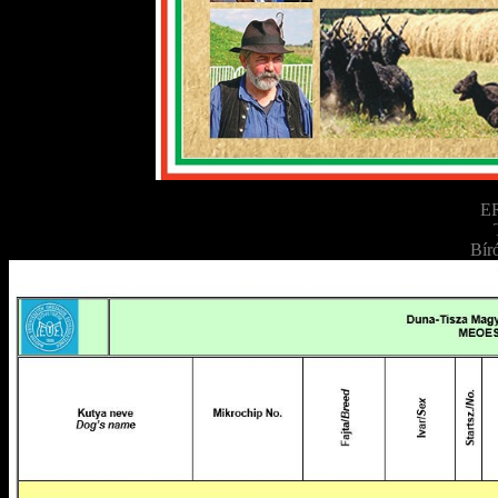
E
Bír