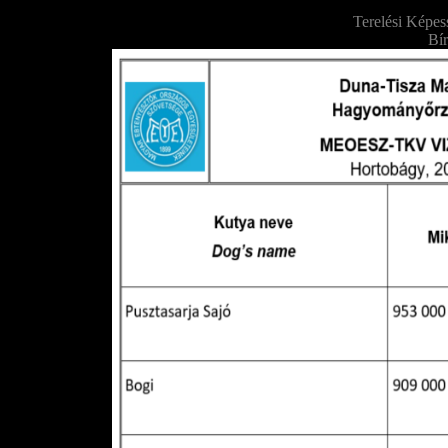
Terelési Képes
Bír