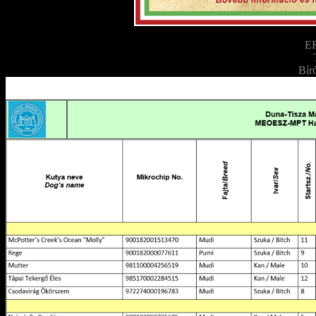
E
Bír