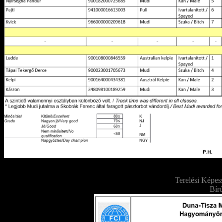
Terelési Képes
Bír