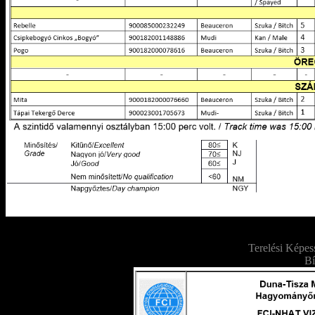
Terelési Képes
Bí