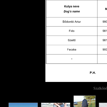
Szalkóné