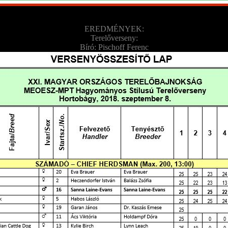
EREDMÉNYEK:
Terelőverseny:
Bíró: Pischoff Ferenc