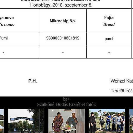
br>
Szalkóné Dudás Erzsébet fotói: