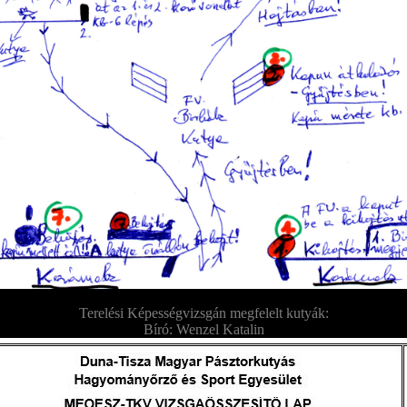
Terelési Képességvizsgán megfelelt kutyák:
Bíró: Wenzel Katalin