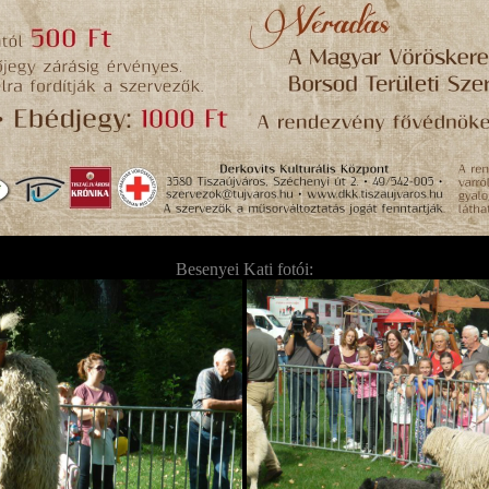
Besenyei Kati fotói: