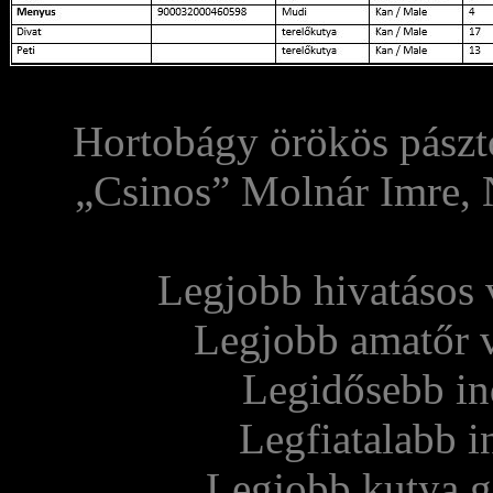
Hortobágy örökös pászt
„Csinos” Molnár Imre, N
Legjobb hivatásos 
Legjobb amatőr 
Legidősebb in
Legfiatalabb 
Legjobb kutya g