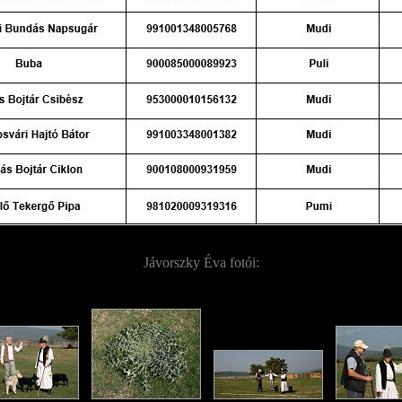
Jávorszky Éva fotói: