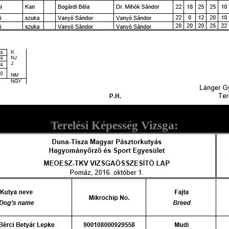
Terelési Képesség Vizsga: