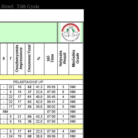
 József, Tóth Gyula