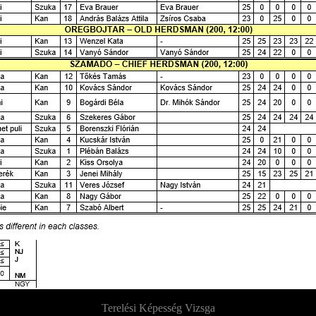
Terelési Képesség Vizsga