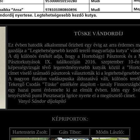
TÜSKE VÁNDORDÍJ
Ez évben hatodik alkalommal őrizheti egy évig az arra érdemes ma
gazdája a "Legtehetségesebb kezdő terelő magyarfajta kutya" vándo
A díj különös értékét adja, hogy a Hortobágyi Pásztorok és 
Pásztorkutyások IX. találkozóján 2016. szeptember 10-én
képességvizsgát tévő legeredményesebb kutyák közül a "Hort
címet viselő számadó pásztorok választották ki a legtehetségesebbe
A nagyon fiatalon vadászpuska áldozatává vált, különös terel
Tekergő Csodás "Tüske" emlékére alapított - tavaly Finnországból
egy hazai pumi érdemelte ki az elmúlt évben. Idén egy Sv
tenyésztésű pumi Pusztasarja Igrice nyerte el a 
Vanyó Sándor díjalapító
KÉPRIPORTOK:
Hartenstein Zsolt:
Gáts Tibor:
Módis László: