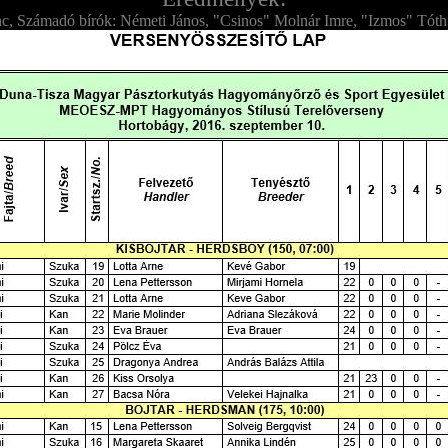
enc, Számadó bírók: Németi János, "Csinos" Molnár Imre, "Izmos" Tóth