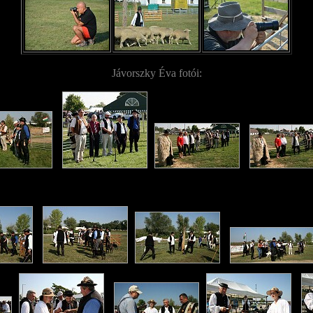
Jávorszky Éva fotói: