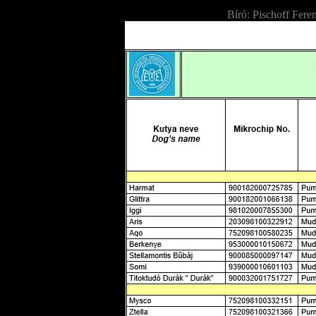
Bíró: Pischoff Fer