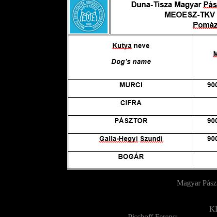
Magyar Pász
K
Pischoff Ferenc: