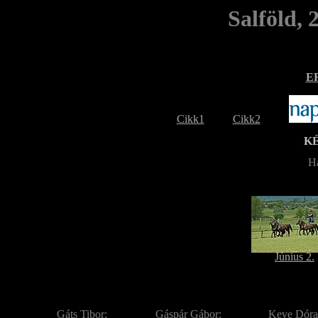
Salföld, 
E
Cikk1
Cikk2
K
Ha
Június 2.
Gáts Tibor:
Gáspár Gábor:
Keve Dóra