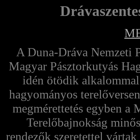
Drávaszentes
M
A Duna-Dráva Nemzeti Pa
Magyar Pásztorkutyás Hag
idén ötödik alkalommal
hagyományos terelőversen
megmérettetés egyben a
Terelőbajnokság minősí
rendezők szeretettel vártak