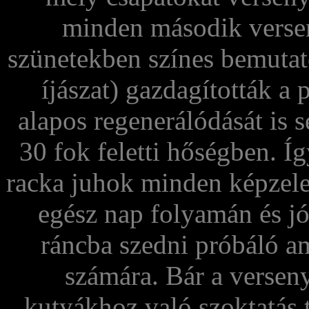
minden második versen
szünetekben színes bemutat
íjászat) gazdagították a
alapos regenerálódását is s
30 fok feletti hőségben. Í
racka juhok minden képzele
egész nap folyamán és jó
ráncba szedni próbáló am
számára. Bár a versen
kutyákhoz való szoktatás