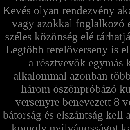
Kevés olyan rendezvény akad
vagy azokkal foglalkozó 
széles közönség elé tárhatj
Legtöbb terelőverseny is e
a résztvevők egymás 
alkalommal azonban több 
három öszönpróbázó kut
versenyre benevezett 8 
bátorság és elszántság kell
komoly nyilvánosságot ka