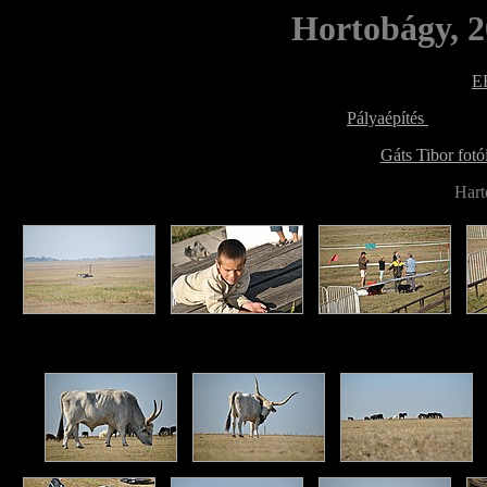
Hortobágy, 2
E
Pályaépítés
Gáts Tibor fotó
Harte